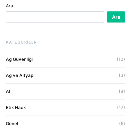
Ara
Ara
KATEGORILER
Ağ Güvenliği
(10)
Ağ ve Altyapı
(3)
AI
(9)
Etik Hack
(17)
Genel
(5)